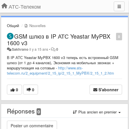
АТС-Телеком
Общий
Nouvelles
GSM шлюз в IP АТС Yeastar MyPBX
0
1600 v3
Sakhrano
il y a 15 ans
•
0
В IP АТС Yeastar MyPBX 1600 v3 теперь есть встроенный GSM
шлюз (от 1 до 4 каналов), Экономия на мобильных звонках +
маршрутизация на сотовые -
http://www.ats-
telecom.ru/2_equipment/2_15_ip/2_15_1_MyPBX/2_15_1_2.htm
0
0
S'abonner
Réponses
0
Plus ancien en premier