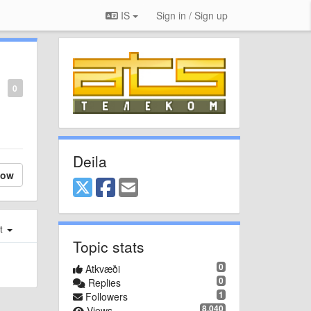
IS
Sign in / Sign up
0
Deila
low
st
Topic stats
0
Atkvæði
0
Replies
1
Followers
8.040
Views