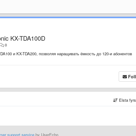
nic KX-TDA100D
0
TDA100 и KX-TDA200, позволяя наращивать ёмкость до 120-и абонентов
Fol
Elsta fyr
mer support service
by UserEcho