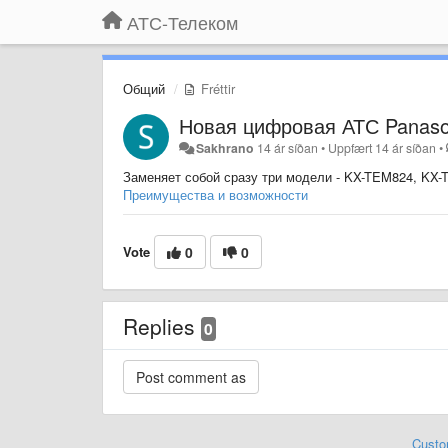
АТС-Телеком
Общий
Fréttir
Новая цифровая АТС Panaso
Sakhrano
14 ár síðan
•
Uppfært
14 ár síðan
•
Заменяет собой сразу три модели - KX-TEM824, KX-
Преимущества и возможности
Vote
0
0
Replies
0
Custo