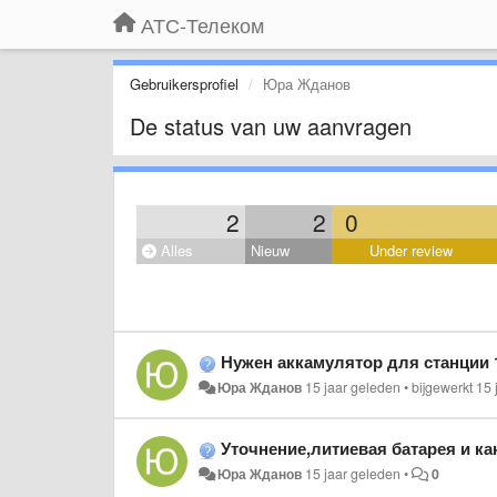
АТС-Телеком
Gebruikersprofiel
Юра Жданов
De status van uw aanvragen
2
2
0
Alles
Nieuw
Under review
Нужен аккамулятор для станции 1232,
Юра Жданов
15 jaar geleden
•
bijgewerkt
15 
Уточнение,литиевая батарея и ка
Юра Жданов
15 jaar geleden
•
0