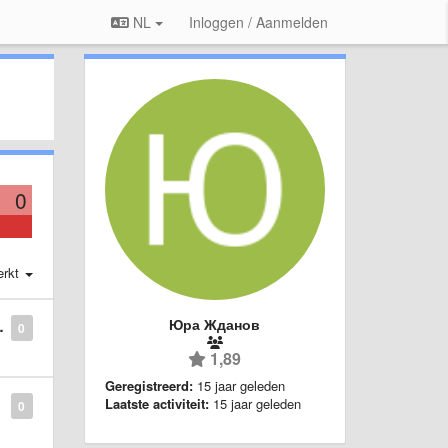
NL
Inloggen / Aanmelden
0
erkt
Юра Жданов
0
1,89
Geregistreerd:
15 jaar geleden
Laatste activiteit:
15 jaar geleden
0