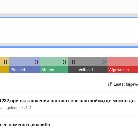
0
0
0
0
0
Planned
Started
Voltooid
Afgewezen
Laatst bijgew
при выключении слетают все настройки,где можно достать,спасибо
jaar geleden
•
2
к ее поменять,спасибо