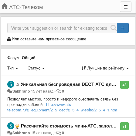
АТС-Телеком
Или оставьте нам приватное сообщение
Форум:
Общий
Тип
Статус
Лучшие по рейтингу
Уникальная беспроводная DECT АТС для малого бизнеса - LG-Ericsson Wireless SOHO
+3
Sakhrano
15 лет назад
•
0
Позволяет быстро, просто и недорого обеспечить связь без
прокладки кабелей -
http://www.ats-
telecom.ru/2_equipment/2_5_dect/2_5_4_w-soho/2_5_4_1.htm
Рассчитайте стоимость мини-АТС, заполнив форму расчета
+1
Sakhrano
15 лет назад
•
0