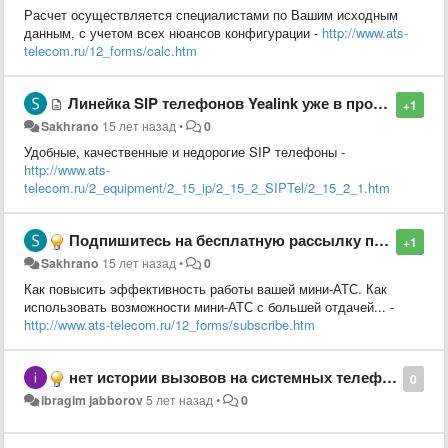
Расчет осуществляется специалистами по Вашим исходным
данным, с учетом всех нюансов конфигурации -
http://www.ats-
telecom.ru/12_forms/calc.htm
Линейка SIP телефонов Yealink уже в продаже
+1
Sakhrano
15 лет назад
•
0
Удобные, качественные и недорогие SIP телефоны -
http://www.ats-
telecom.ru/2_equipment/2_15_ip/2_15_2_SIPTel/2_15_2_1.htm
Подпишитесь на бесплатную рассылку полезных материалов для работы с вашей мини-АТС
+1
Sakhrano
15 лет назад
•
0
Как повысить эффективность работы вашей мини-АТС. Как
использовать возможности мини-АТС с большей отдачей... -
http://www.ats-telecom.ru/12_forms/subscribe.htm
нет истории вызовов на системных телефонах
0
ibragim jabborov
5 лет назад
•
0