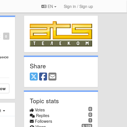
EN
Sign in / Sign up
С
0
анное
Share
low
Topic stats
0
Votes
st
0
Replies
1
Followers
9,109
Views