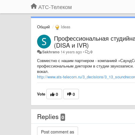
АТС-Телеком
Общий
Ideas
Профессиональная студийна
(DISA и IVR)
Sakhrano
14 years ago
•
0
Совместно с нашим партнером - компанией «СаундС
профессиональным диктором в студии звукозаписи.
вокал.
http://www.ats-telecom.ru/3_decisions/3_13_soundreco
Vote
0
0
Replies
0