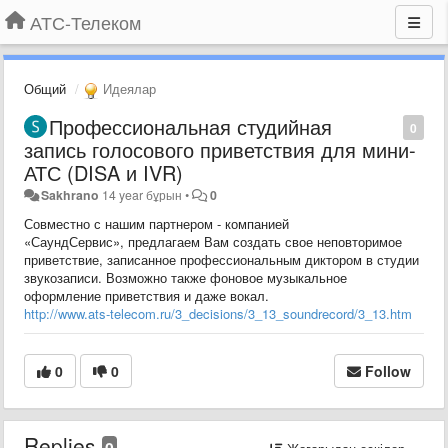
АТС-Телеком
Общий
Идеялар
Профессиональная студийная
0
запись голосового приветствия для мини-
АТС (DISA и IVR)
Sakhrano
14 year бұрын
•
0
Совместно с нашим партнером - компанией
«СаундСервис»,
предлагаем Вам создать свое неповторимое
приветствие, записанное профессиональным диктором в студии
звукозаписи. Возможно также фоновое музыкальное
оформление приветствия и даже вокал.
http://www.ats-telecom.ru/3_decisions/3_13_soundrecord/3_13.htm
0
0
Follow
Replies
0