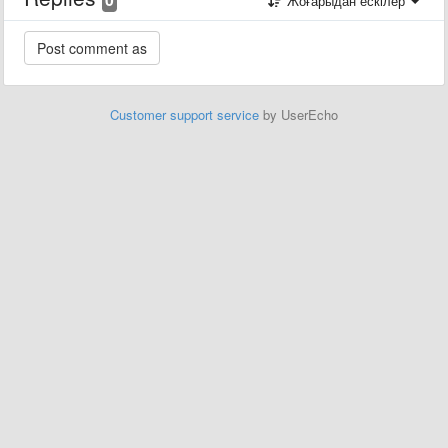
Жоғарыдан ескілер
Customer support service
by UserEcho