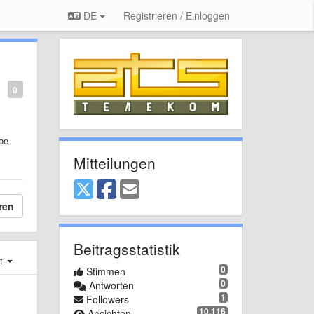
DE
Registrieren / Einloggen
0
ое
Mitteilungen
ren
Beitragsstatistik
st
0
Stimmen
0
Antworten
1
Followers
10.116
Ansichten