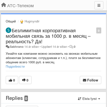
АТС-Телеком
Общий
Hugmyndir
Безлимитная корпоративная
0
мобильная связь за 1000 р. в месяц –
реальность? Да!
Sakhrano
14 ár síðan
•
Uppfært
14 ár síðan
•
0
Узнайте как компании можно экономить на звонках мобильным
абонентам (клиентам, сотрудникам и т.п.), платя за безлимитное
общение всего 1000 руб. в месяц
Подробности
0
0
Follow
Replies
0
Elsta fyrst