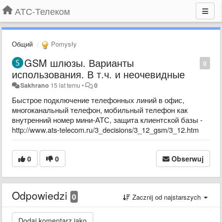
АТС-Телеком
Общий
Pomysły
GSM шлюзы. Варианты
0
использования. В т.ч. и неочевидные
Sakhrano
15 lat temu
•
0
Быстрое подключение телефонных линий в офис,
многоканальный телефон, мобильный телефон как
внутренний номер мини-АТС, защита клиентской базы -
http://www.ats-telecom.ru/3_decisions/3_12_gsm/3_12.htm
0
0
Obserwuj
Odpowiedzi
0
Zacznij od najstarszych