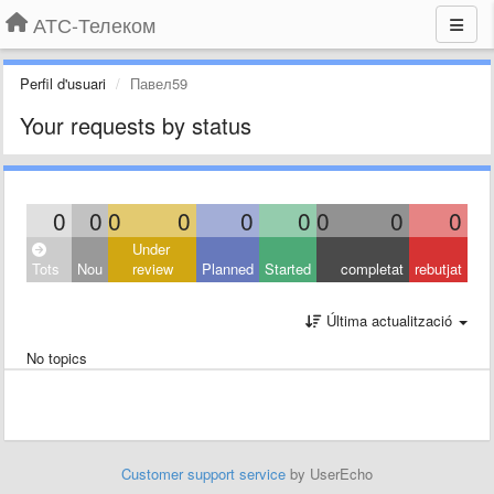
АТС-Телеком
Perfil d'usuari
Павел59
Your requests by status
0
0
0
0
0
0
0
0
0
Under
Tots
Nou
review
Planned
Started
completat
rebutjat
Última actualització
No topics
Customer support service
by UserEcho