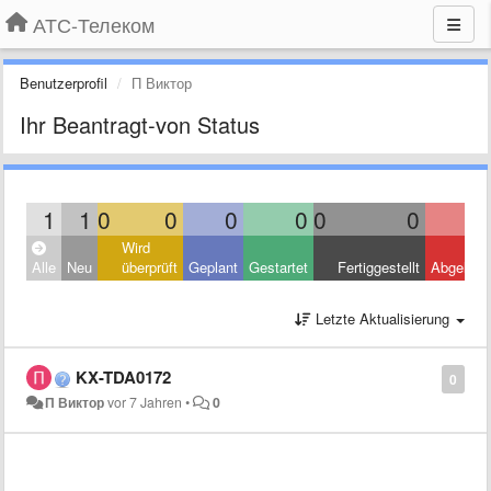
АТС-Телеком
Benutzerprofil
П Виктор
Ihr Beantragt-von Status
1
1
0
0
0
0
0
0
Wird
Alle
Neu
überprüft
Geplant
Gestartet
Fertiggestellt
Abgelehn
Letzte Aktualisierung
KX-TDA0172
0
П Виктор
vor 7 Jahren
•
0