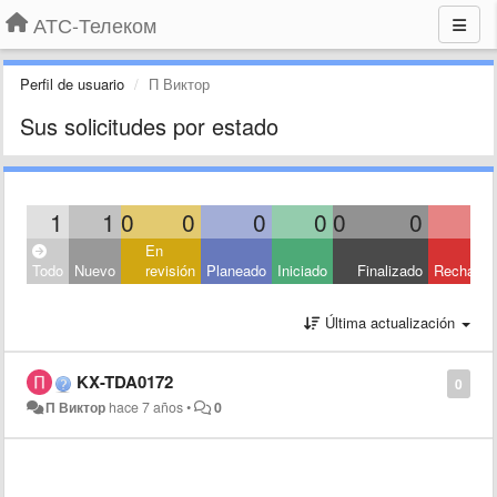
АТС-Телеком
Perfil de usuario
П Виктор
Sus solicitudes por estado
1
1
0
0
0
0
0
0
En
Todo
Nuevo
revisión
Planeado
Iniciado
Finalizado
Rechaza
Última actualización
KX-TDA0172
0
П Виктор
hace 7 años
•
0