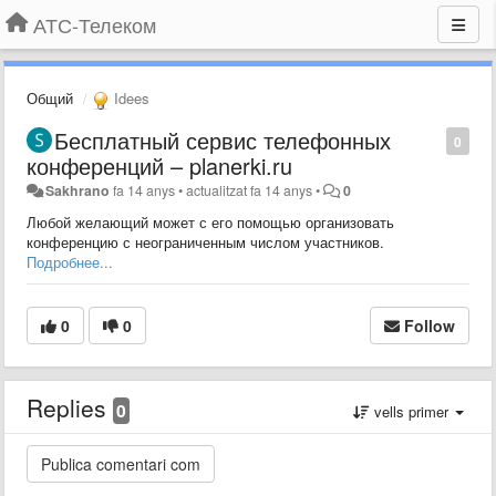
АТС-Телеком
Общий
Idees
Бесплатный сервис телефонных
0
конференций – planerki.ru
Sakhrano
fa 14 anys
•
actualitzat
fa 14 anys
•
0
Любой желающий может с его помощью организовать
конференцию с неограниченным числом участников.
Подробнее...
0
0
Follow
Replies
0
vells primer