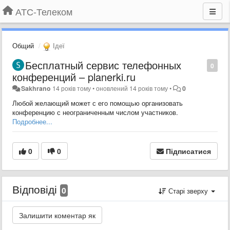
АТС-Телеком
Общий
Ідеї
Бесплатный сервис телефонных
0
конференций – planerki.ru
Sakhrano
14 років тому
•
оновлений
14 років тому
•
0
Любой желающий может с его помощью организовать
конференцию с неограниченным числом участников.
Подробнее...
0
0
Підписатися
Відповіді
0
Старі зверху