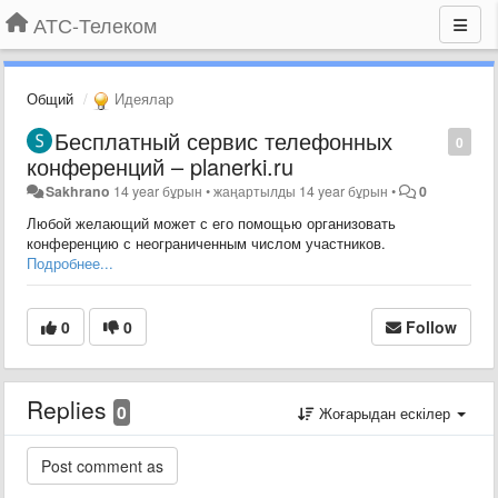
АТС-Телеком
Общий
Идеялар
Бесплатный сервис телефонных
0
конференций – planerki.ru
Sakhrano
14 year бұрын
•
жаңартылды
14 year бұрын
•
0
Любой желающий может с его помощью организовать
конференцию с неограниченным числом участников.
Подробнее...
0
0
Follow
Replies
0
Жоғарыдан ескілер