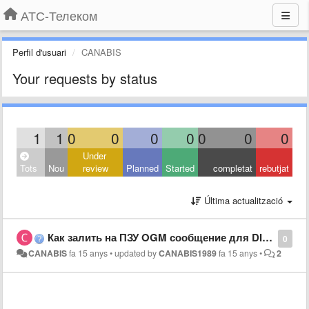
АТС-Телеком
Perfil d'usuari
CANABIS
Your requests by status
1
1
0
0
0
0
0
0
0
Under
Tots
Nou
review
Planned
Started
completat
rebutjat
Última actualització
Как залить на ПЗУ OGM сообщение для DISA на АТС Panasonic KX-TEM824 кроме как через системный телефон
0
CANABIS
fa 15 anys
•
updated by
CANABIS1989
fa 15 anys
•
2