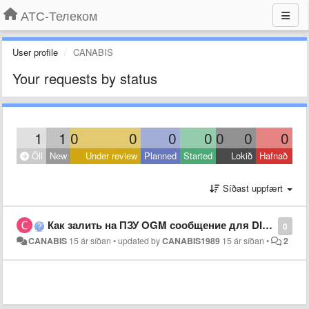
АТС-Телеком
User profile
CANABIS
Your requests by status
1
1
0
0
0
0
0
0
0
Öll
New
Under review
Planned
Started
Lokið
Hafnað
Síðast uppfært
Как залить на ПЗУ OGM сообщение для DISA на АТС Panasonic KX-TEM824 кроме как через системный телефон
0
CANABIS
15 ár síðan
•
updated by
CANABIS1989
15 ár síðan
•
2