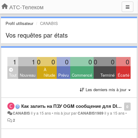
АТС-Телеком
Profil utilisateur
CANABIS
Vos requêtes par états
1
1
0
0
0
0
0
0
0
À
Tout
Nouveau
l'étude
Prévu
Commencé
Terminé
Écarté
Les derniers mis à jour
Как залить на ПЗУ OGM сообщение для DISA на АТС Panasonic KX-TEM824 кроме как через системный телефон
0
CANABIS
il y a 15 ans
•
mis à jour par
CANABIS1989
il y a 15 ans
•
2