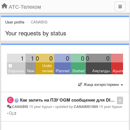
АТС-Телеком
User profile
CANABIS
Your requests by status
1
1
0
0
0
0
0
0
Under
Барлығы
New
review
Planned
Started
Аяқталды
Ауытқыд
Жаңа өзгерістермен
Как залить на ПЗУ OGM сообщение для DISA на АТС Panasonic KX-TEM824 кроме как через системный телефон
0
CANABIS
15 year бұрын
•
updated by
CANABIS1989
15 year бұрын
•
2