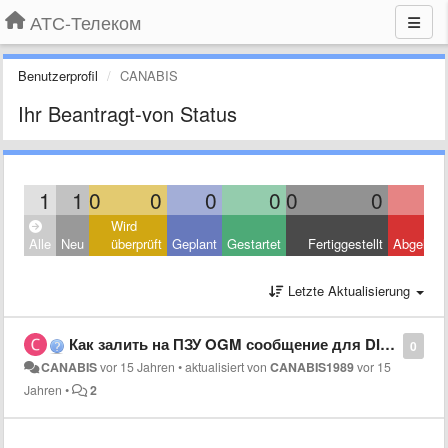
АТС-Телеком
Benutzerprofil
CANABIS
Ihr Beantragt-von Status
1
1
0
0
0
0
0
0
Wird
Alle
Neu
überprüft
Geplant
Gestartet
Fertiggestellt
Abgelehn
Letzte Aktualisierung
Как залить на ПЗУ OGM сообщение для DISA на АТС Panasonic KX-TEM824 кроме как через системный телефон
0
CANABIS
vor 15 Jahren
•
aktualisiert von
CANABIS1989
vor 15
Jahren
•
2