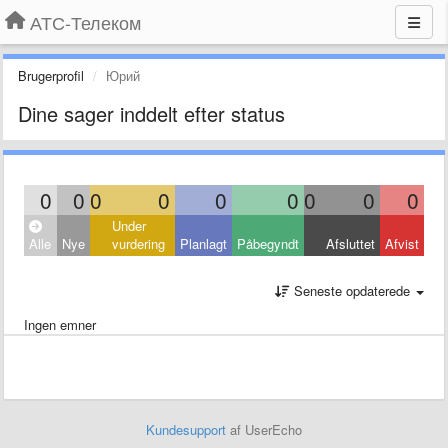
АТС-Телеком
Brugerprofil
Юрий
Dine sager inddelt efter status
0
0
0
0
0
0
0
0
0
Under
Alle
Nye
vurdering
Planlagt
Påbegyndt
Afsluttet
Afvist
Seneste opdaterede
Ingen emner
Kundesupport
af UserEcho