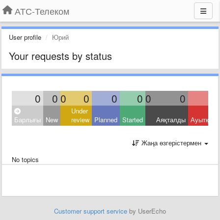
АТС-Телеком
User profile
Юрий
Your requests by status
0
0
0
0
0
0
0
0
Under
Барлығы
New
review
Planned
Started
Аяқталды
Ауытқыд
Жаңа өзгерістермен
No topics
Customer support service
by UserEcho