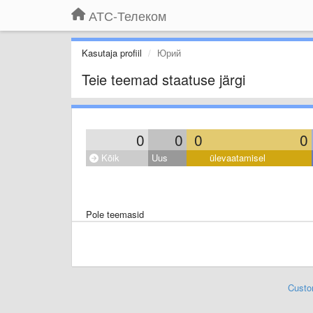
АТС-Телеком
Kasutaja profiil
Юрий
Teie teemad staatuse järgi
0
0
0
0
Kõik
Uus
ülevaatamisel
Pole teemasid
Custo