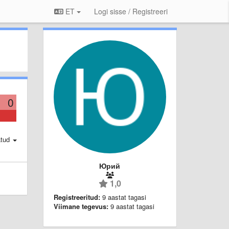
ET
Logi sisse / Registreeri
0
atud
Юрий
1,0
Registreeritud:
9 aastat tagasi
Viimane tegevus:
9 aastat tagasi