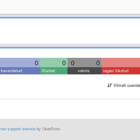
0
0
0
0
kavandatud
Started
valmis
tagasi lükatud
Viimati uuend
mer support service
by UserEcho